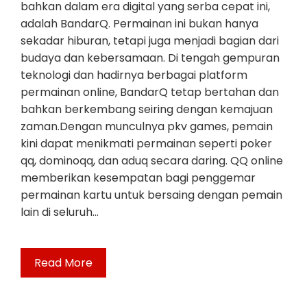
bahkan dalam era digital yang serba cepat ini,
adalah BandarQ. Permainan ini bukan hanya
sekadar hiburan, tetapi juga menjadi bagian dari
budaya dan kebersamaan. Di tengah gempuran
teknologi dan hadirnya berbagai platform
permainan online, BandarQ tetap bertahan dan
bahkan berkembang seiring dengan kemajuan
zaman.Dengan munculnya pkv games, pemain
kini dapat menikmati permainan seperti poker
qq, dominoqq, dan aduq secara daring. QQ online
memberikan kesempatan bagi penggemar
permainan kartu untuk bersaing dengan pemain
lain di seluruh…
Read More