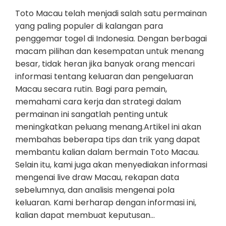
Toto Macau telah menjadi salah satu permainan
yang paling populer di kalangan para
penggemar togel di Indonesia. Dengan berbagai
macam pilihan dan kesempatan untuk menang
besar, tidak heran jika banyak orang mencari
informasi tentang keluaran dan pengeluaran
Macau secara rutin. Bagi para pemain,
memahami cara kerja dan strategi dalam
permainan ini sangatlah penting untuk
meningkatkan peluang menang.Artikel ini akan
membahas beberapa tips dan trik yang dapat
membantu kalian dalam bermain Toto Macau.
Selain itu, kami juga akan menyediakan informasi
mengenai live draw Macau, rekapan data
sebelumnya, dan analisis mengenai pola
keluaran. Kami berharap dengan informasi ini,
kalian dapat membuat keputusan…