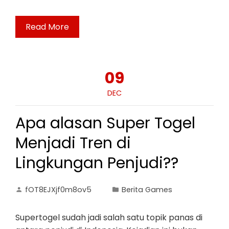
Read More
09
DEC
Apa alasan Super Togel
Menjadi Tren di
Lingkungan Penjudi??
fOT8EJXjf0m8ov5
Berita Games
Supertogel sudah jadi salah satu topik panas di