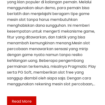
yang kian populer di kalangan pemain. Melalui
menggunakan akun demo, para pemain bisa
berlatih dan menjelajahi beragam tipe game
mesin slot tanpa harus membutuhkan
menghabiskan dana sungguhan. Ini memberi
kesempatan untuk mengerti mekanisme game,
fitur yang ditawarkan, dan taktik yang bisa
menambah kemungkinan menang.Mesin slot
percobaan menawarkan sensasi yang mirip
dengan game nyata namun tanpa resiko
kehilangan uang. Beberapa pengembang
permainan terkemuka, misalnya Pragmatic Play
serta PG Soft, memberikan slot free yang
sanggup diambil oleh siapa saja. Dengan cara
menggunakan rekening mesin slot percobaan,…
Read More