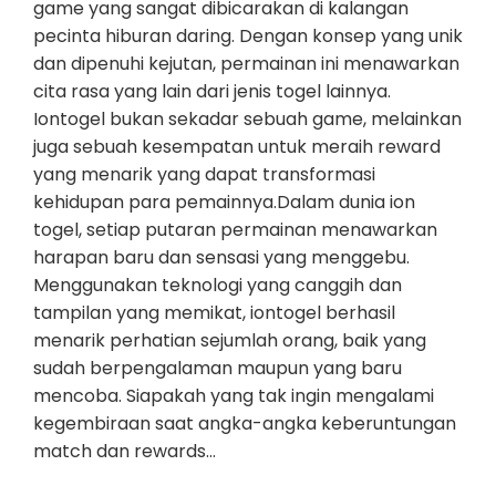
game yang sangat dibicarakan di kalangan
pecinta hiburan daring. Dengan konsep yang unik
dan dipenuhi kejutan, permainan ini menawarkan
cita rasa yang lain dari jenis togel lainnya.
Iontogel bukan sekadar sebuah game, melainkan
juga sebuah kesempatan untuk meraih reward
yang menarik yang dapat transformasi
kehidupan para pemainnya.Dalam dunia ion
togel, setiap putaran permainan menawarkan
harapan baru dan sensasi yang menggebu.
Menggunakan teknologi yang canggih dan
tampilan yang memikat, iontogel berhasil
menarik perhatian sejumlah orang, baik yang
sudah berpengalaman maupun yang baru
mencoba. Siapakah yang tak ingin mengalami
kegembiraan saat angka-angka keberuntungan
match dan rewards…