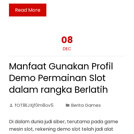
Read More
08
DEC
Manfaat Gunakan Profil
Demo Permainan Slot
dalam rangka Berlatih
fOT8EJXjf0m8ov5
Berita Games
Di dalam dunia judi siber, terutama pada game
mesin slot, rekening demo slot telah jadi alat