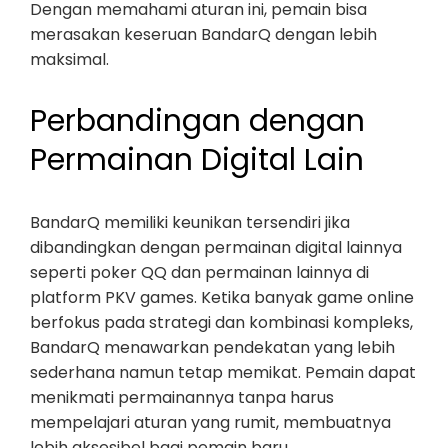
Dengan memahami aturan ini, pemain bisa
merasakan keseruan BandarQ dengan lebih
maksimal.
Perbandingan dengan
Permainan Digital Lain
BandarQ memiliki keunikan tersendiri jika
dibandingkan dengan permainan digital lainnya
seperti poker QQ dan permainan lainnya di
platform PKV games. Ketika banyak game online
berfokus pada strategi dan kombinasi kompleks,
BandarQ menawarkan pendekatan yang lebih
sederhana namun tetap memikat. Pemain dapat
menikmati permainannya tanpa harus
mempelajari aturan yang rumit, membuatnya
lebih aksesibel bagi pemain baru.