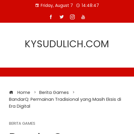
Skip
Friday, August 7
14:48:48
to
content
KYSUDULICH.COM
Home
Berita Games
BandarQ: Permainan Tradisional yang Masih Eksis di
Era Digital
BERITA GAMES