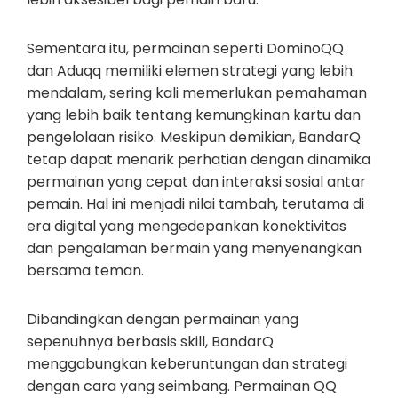
Sementara itu, permainan seperti DominoQQ
dan Aduqq memiliki elemen strategi yang lebih
mendalam, sering kali memerlukan pemahaman
yang lebih baik tentang kemungkinan kartu dan
pengelolaan risiko. Meskipun demikian, BandarQ
tetap dapat menarik perhatian dengan dinamika
permainan yang cepat dan interaksi sosial antar
pemain. Hal ini menjadi nilai tambah, terutama di
era digital yang mengedepankan konektivitas
dan pengalaman bermain yang menyenangkan
bersama teman.
Dibandingkan dengan permainan yang
sepenuhnya berbasis skill, BandarQ
menggabungkan keberuntungan dan strategi
dengan cara yang seimbang. Permainan QQ