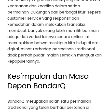
keamanan dan keadilan dalam setiap
permainan. Dukungan dari berbagai fitur, seperti
customer service yang responsif dan
kemudahan dalam melakukan transaksi,
membuat banyak orang lebih memilih bermain
aduqq dan variasi lainnya secara online. Ini
menunjukkan bahwa meskipun kita hidup di era
digital, minat terhadap permainan tradisional
tidak pernah pudar, malah semakin menguatkan
kepopulerannya.
Kesimpulan dan Masa
Depan BandarQ
BandarQ merupakan salah satu permainan
tradisional yang telah berhasil bertahan di