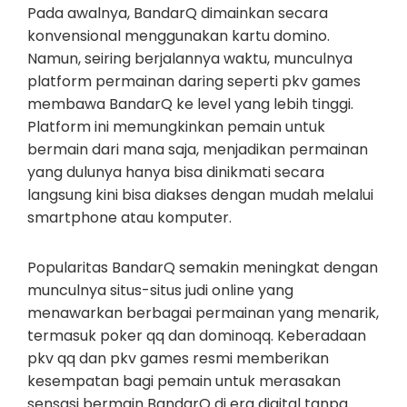
Pada awalnya, BandarQ dimainkan secara
konvensional menggunakan kartu domino.
Namun, seiring berjalannya waktu, munculnya
platform permainan daring seperti pkv games
membawa BandarQ ke level yang lebih tinggi.
Platform ini memungkinkan pemain untuk
bermain dari mana saja, menjadikan permainan
yang dulunya hanya bisa dinikmati secara
langsung kini bisa diakses dengan mudah melalui
smartphone atau komputer.
Popularitas BandarQ semakin meningkat dengan
munculnya situs-situs judi online yang
menawarkan berbagai permainan yang menarik,
termasuk poker qq dan dominoqq. Keberadaan
pkv qq dan pkv games resmi memberikan
kesempatan bagi pemain untuk merasakan
sensasi bermain BandarQ di era digital tanpa