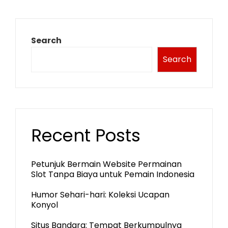
Search
Search
Recent Posts
Petunjuk Bermain Website Permainan
Slot Tanpa Biaya untuk Pemain Indonesia
Humor Sehari-hari: Koleksi Ucapan
Konyol
Situs Bandarq: Tempat Berkumpulnya