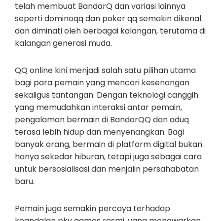
telah membuat BandarQ dan variasi lainnya
seperti dominoqq dan poker qq semakin dikenal
dan diminati oleh berbagai kalangan, terutama di
kalangan generasi muda.
QQ online kini menjadi salah satu pilihan utama
bagi para pemain yang mencari kesenangan
sekaligus tantangan. Dengan teknologi canggih
yang memudahkan interaksi antar pemain,
pengalaman bermain di BandarQQ dan aduq
terasa lebih hidup dan menyenangkan. Bagi
banyak orang, bermain di platform digital bukan
hanya sekedar hiburan, tetapi juga sebagai cara
untuk bersosialisasi dan menjalin persahabatan
baru.
Pemain juga semakin percaya terhadap
keandalan pkv games resmi, yang menawarkan