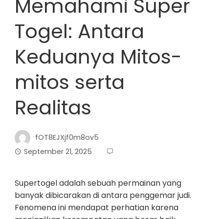
Memahami Super
Togel: Antara
Keduanya Mitos-
mitos serta
Realitas
fOT8EJXjf0m8ov5
September 21, 2025
Supertogel adalah sebuah permainan yang
banyak dibicarakan di antara penggemar judi.
Fenomena ini mendapat perhatian karena