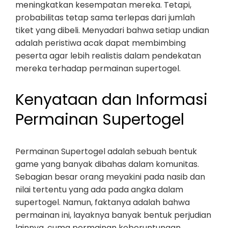
meningkatkan kesempatan mereka. Tetapi,
probabilitas tetap sama terlepas dari jumlah
tiket yang dibeli. Menyadari bahwa setiap undian
adalah peristiwa acak dapat membimbing
peserta agar lebih realistis dalam pendekatan
mereka terhadap permainan supertogel.
Kenyataan dan Informasi
Permainan Supertogel
Permainan Supertogel adalah sebuah bentuk
game yang banyak dibahas dalam komunitas.
Sebagian besar orang meyakini pada nasib dan
nilai tertentu yang ada pada angka dalam
supertogel. Namun, faktanya adalah bahwa
permainan ini, layaknya banyak bentuk perjudian
lainnya, cuma permainan keberuntungan.