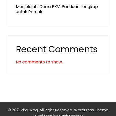
Menjelajahi Dunia PKV: Panduan Lengkap
untuk Pemula
Recent Comments
No comments to show.
© 2021 Viral Mag. All Right Reserved.
WordPress Theme