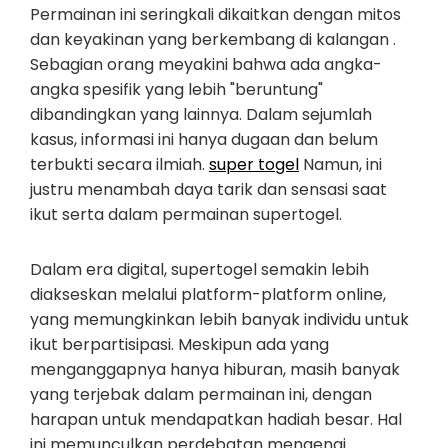
Permainan ini seringkali dikaitkan dengan mitos
dan keyakinan yang berkembang di kalangan .
Sebagian orang meyakini bahwa ada angka-
angka spesifik yang lebih "beruntung"
dibandingkan yang lainnya. Dalam sejumlah
kasus, informasi ini hanya dugaan dan belum
terbukti secara ilmiah.
super togel
Namun, ini
justru menambah daya tarik dan sensasi saat
ikut serta dalam permainan supertogel.
Dalam era digital, supertogel semakin lebih
diakseskan melalui platform-platform online,
yang memungkinkan lebih banyak individu untuk
ikut berpartisipasi. Meskipun ada yang
menganggapnya hanya hiburan, masih banyak
yang terjebak dalam permainan ini, dengan
harapan untuk mendapatkan hadiah besar. Hal
ini memunculkan perdebatan mengenai