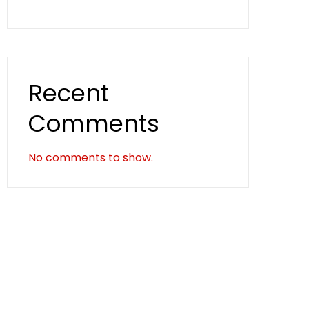
Recent
Comments
No comments to show.