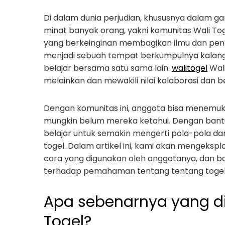
Di dalam dunia perjudian, khususnya dalam g
minat banyak orang, yakni komunitas Wali Tog
yang berkeinginan membagikan ilmu dan pen
menjadi sebuah tempat berkumpulnya kalan
belajar bersama satu sama lain.
walitogel
Wali
melainkan dan mewakili nilai kolaborasi dan bel
Dengan komunitas ini, anggota bisa menemu
mungkin belum mereka ketahui. Dengan bant
belajar untuk semakin mengerti pola-pola d
togel. Dalam artikel ini, kami akan mengekspl
cara yang digunakan oleh anggotanya, dan ba
terhadap pemahaman tentang tentang togel
Apa sebenarnya yang d
Togel?