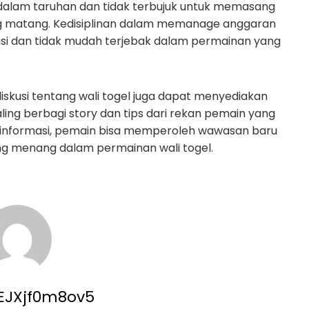
alam taruhan dan tidak terbujuk untuk memasang
ng matang. Kedisiplinan dalam memanage anggaran
si dan tidak mudah terjebak dalam permainan yang
diskusi tentang wali togel juga dapat menyediakan
aling berbagi story dan tips dari rekan pemain yang
informasi, pemain bisa memperoleh wawasan baru
g menang dalam permainan wali togel.
8EJXjf0m8ov5