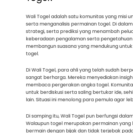
Wali Togel adalah satu komunitas yang mis
serta menganalisis permainan togel. Di dalam
strategi, serta prediksi yang menambah pelu
keberadaan pengalaman serta pengetahuan d
membangun suasana yang mendukung untuk s
togel.
Di Wali Togel, para ahli yang telah sudah be
sangat berharga. Mereka menyediakan insight 
membaca pergerakan angka togel. Komunitas
untuk berdiskusi serta saling bertukar ide, s
lain. Situasi ini menolong para pemula agar le
Di samping itu, Wali Togel pun berfungsi dala
Walaupun togel merupakan permainan yang be
bermain dengan bijak dan tidak terjebak pada