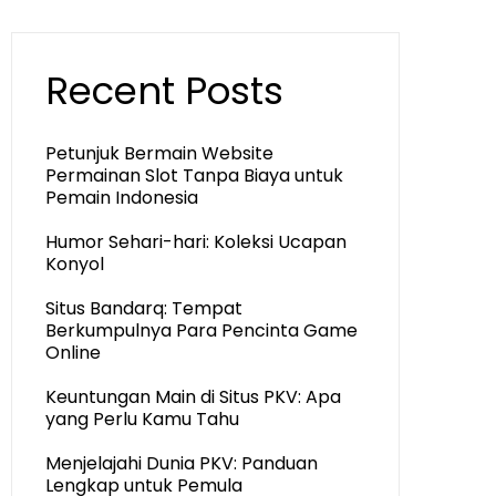
Recent Posts
Petunjuk Bermain Website
Permainan Slot Tanpa Biaya untuk
Pemain Indonesia
Humor Sehari-hari: Koleksi Ucapan
Konyol
Situs Bandarq: Tempat
Berkumpulnya Para Pencinta Game
Online
Keuntungan Main di Situs PKV: Apa
yang Perlu Kamu Tahu
Menjelajahi Dunia PKV: Panduan
Lengkap untuk Pemula