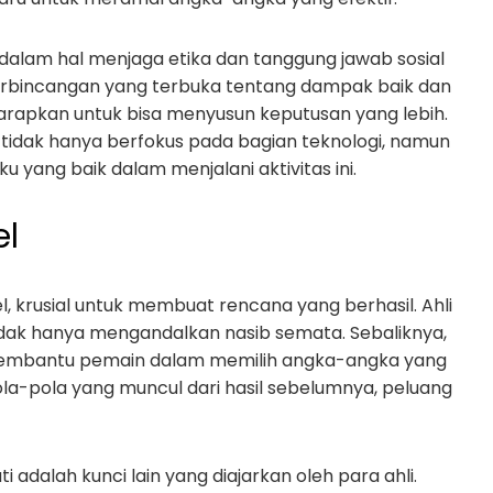
 dalam hal menjaga etika dan tanggung jawab sosial
erbincangan yang terbuka tentang dampak baik dan
iharapkan untuk bisa menyusun keputusan yang lebih.
tidak hanya berfokus pada bagian teknologi, namun
 yang baik dalam menjalani aktivitas ini.
el
l, krusial untuk membuat rencana yang berhasil. Ahli
dak hanya mengandalkan nasib semata. Sebaliknya,
embantu pemain dalam memilih angka-angka yang
-pola yang muncul dari hasil sebelumnya, peluang
 adalah kunci lain yang diajarkan oleh para ahli.