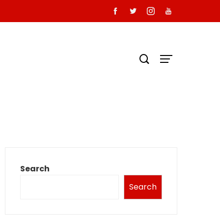
Search
Search