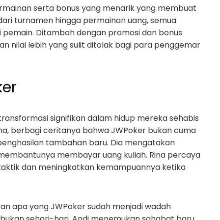
ermainan serta bonus yang menarik yang membuat
ari turnamen hingga permainan uang, semua
ai pemain. Ditambah dengan promosi dan bonus
n nilai lebih yang sulit ditolak bagi para penggemar
er
ansformasi signifikan dalam hidup mereka sehabis
 Rina, berbagi ceritanya bahwa JWPoker bukan cuma
 penghasilan tambahan baru. Dia mengatakan
membantunya membayar uang kuliah. Rina percaya
taktik dan meningkatkan kemampuannya ketika
takan apa yang JWPoker sudah menjadi wadah
esibukan sehari-hari, Andi menemukan sahabat baru