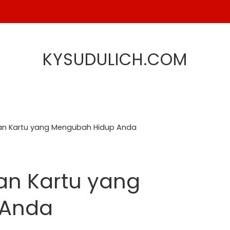
KYSUDULICH.COM
an Kartu yang Mengubah Hidup Anda
an Kartu yang
 Anda