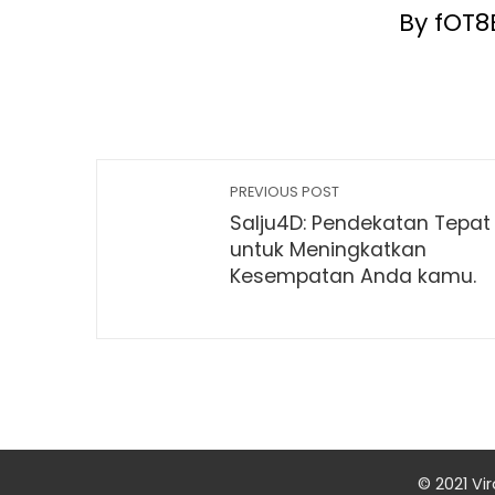
By fOT
PREVIOUS POST
Salju4D: Pendekatan Tepat
untuk Meningkatkan
Kesempatan Anda kamu.
© 2021 Vir