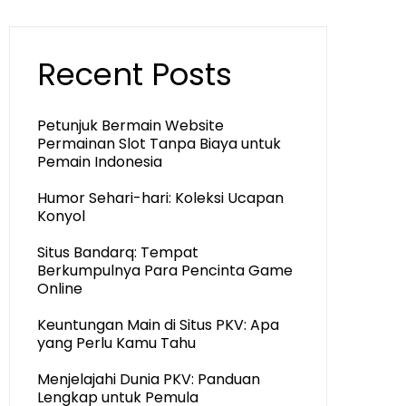
Recent Posts
Petunjuk Bermain Website
Permainan Slot Tanpa Biaya untuk
Pemain Indonesia
Humor Sehari-hari: Koleksi Ucapan
Konyol
Situs Bandarq: Tempat
Berkumpulnya Para Pencinta Game
Online
Keuntungan Main di Situs PKV: Apa
yang Perlu Kamu Tahu
Menjelajahi Dunia PKV: Panduan
Lengkap untuk Pemula