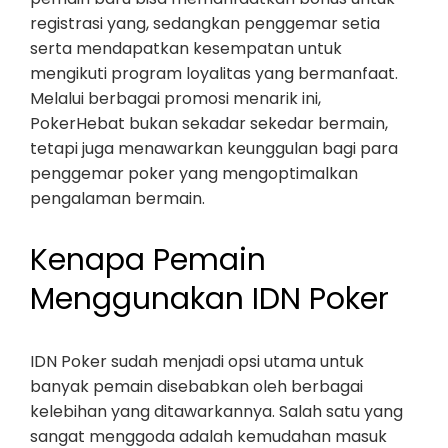
registrasi yang, sedangkan penggemar setia
serta mendapatkan kesempatan untuk
mengikuti program loyalitas yang bermanfaat.
Melalui berbagai promosi menarik ini,
PokerHebat bukan sekadar sekedar bermain,
tetapi juga menawarkan keunggulan bagi para
penggemar poker yang mengoptimalkan
pengalaman bermain.
Kenapa Pemain
Menggunakan IDN Poker
IDN Poker sudah menjadi opsi utama untuk
banyak pemain disebabkan oleh berbagai
kelebihan yang ditawarkannya. Salah satu yang
sangat menggoda adalah kemudahan masuk