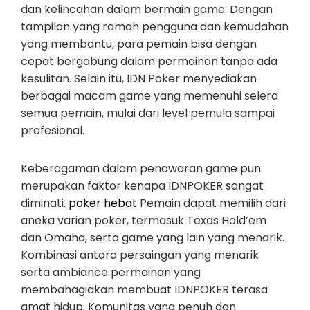
dan kelincahan dalam bermain game. Dengan
tampilan yang ramah pengguna dan kemudahan
yang membantu, para pemain bisa dengan
cepat bergabung dalam permainan tanpa ada
kesulitan. Selain itu, IDN Poker menyediakan
berbagai macam game yang memenuhi selera
semua pemain, mulai dari level pemula sampai
profesional.
Keberagaman dalam penawaran game pun
merupakan faktor kenapa IDNPOKER sangat
diminati.
poker hebat
Pemain dapat memilih dari
aneka varian poker, termasuk Texas Hold’em
dan Omaha, serta game yang lain yang menarik.
Kombinasi antara persaingan yang menarik
serta ambiance permainan yang
membahagiakan membuat IDNPOKER terasa
amat hidup. Komunitas yang penuh dan