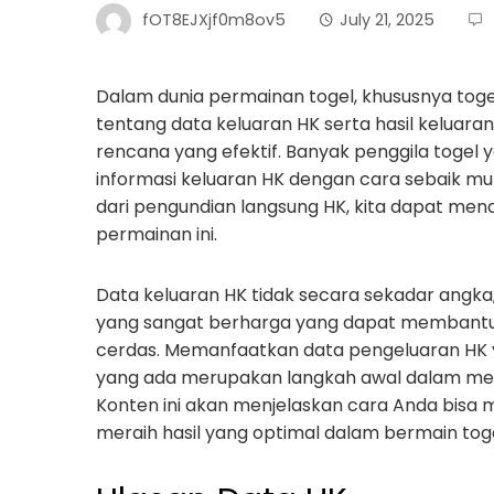
fOT8EJXjf0m8ov5
July 21, 2025
Dalam dunia permainan togel, khususnya to
tentang data keluaran HK serta hasil keluar
rencana yang efektif. Banyak penggila toge
informasi keluaran HK dengan cara sebaik m
dari pengundian langsung HK, kita dapat 
permainan ini.
Data keluaran HK tidak secara sekadar angka
yang sangat berharga yang dapat membantu 
cerdas. Memanfaatkan data pengeluaran HK ya
yang ada merupakan langkah awal dalam men
Konten ini akan menjelaskan cara Anda bisa
meraih hasil yang optimal dalam bermain toge