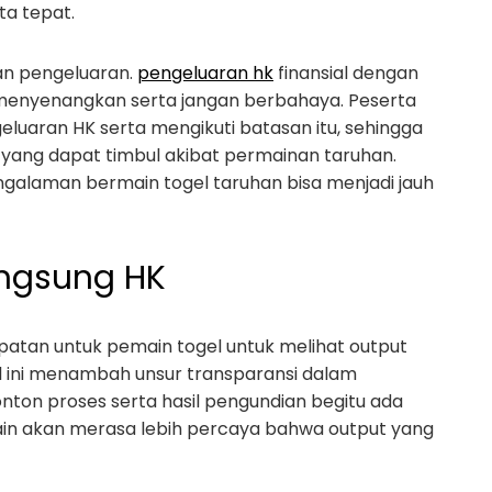
ta tepat.
an pengeluaran.
pengeluaran hk
finansial dengan
menyenangkan serta jangan berbahaya. Peserta
luaran HK serta mengikuti batasan itu, sehingga
 yang dapat timbul akibat permainan taruhan.
galaman bermain togel taruhan bisa menjadi jauh
ngsung HK
tan untuk pemain togel untuk melihat output
al ini menambah unsur transparansi dalam
ton proses serta hasil pengundian begitu ada
main akan merasa lebih percaya bahwa output yang