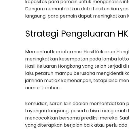
kapasitas para pemain untuk menganalisis i
Dengan memanfaatkan data hasil undian yang 
langsung, para pemain dapat meningkatkan
Strategi Pengeluaran HK
Memanfaatkan informasi Hasil Keluaran Hongk
meningkatkan kesempatan pada lomba lotto.
Hasil Keluaran Hongkong yang telah terjadi d
lalu, petaruh mampu berusaha mengidentifika
jaminan mutlak kemenangan, tetapi bisa me
nomor taruhan.
Kemudian, saran lain adalah memanfaatkan pe
tayangan langsung, peserta bisa mengamati h
mencocokkan bersama prediksi mereka. Saat in
yang diterapkan berjalan baik atau perlu ad