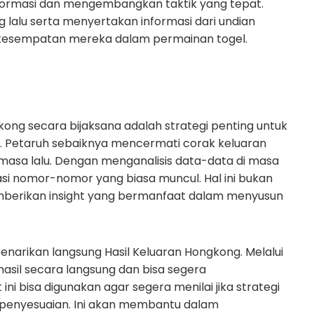
nformasi dan mengembangkan taktik yang tepat.
lalu serta menyertakan informasi dari undian
 kesempatan mereka dalam permainan togel.
ong secara bijaksana adalah strategi penting untuk
 Petaruh sebaiknya mencermati corak keluaran
i masa lalu. Dengan menganalisis data-data di masa
si nomor-nomor yang biasa muncul. Hal ini bukan
mberikan insight yang bermanfaat dalam menyusun
narikan langsung Hasil Keluaran Hongkong. Melalui
asil secara langsung dan bisa segera
i bisa digunakan agar segera menilai jika strategi
a penyesuaian. Ini akan membantu dalam