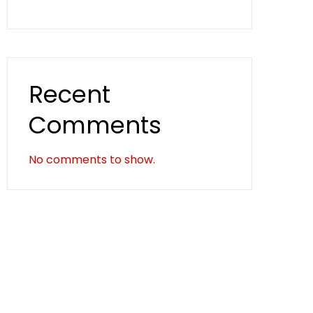
Recent
Comments
No comments to show.