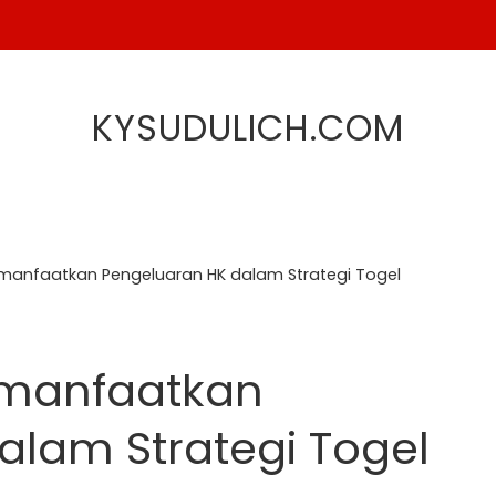
KYSUDULICH.COM
emanfaatkan Pengeluaran HK dalam Strategi Togel
Memanfaatkan
alam Strategi Togel