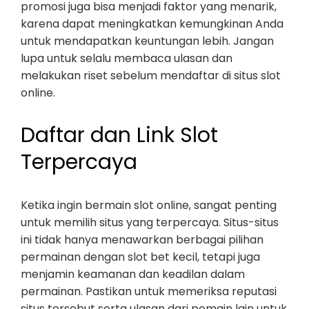
promosi juga bisa menjadi faktor yang menarik,
karena dapat meningkatkan kemungkinan Anda
untuk mendapatkan keuntungan lebih. Jangan
lupa untuk selalu membaca ulasan dan
melakukan riset sebelum mendaftar di situs slot
online.
Daftar dan Link Slot
Terpercaya
Ketika ingin bermain slot online, sangat penting
untuk memilih situs yang terpercaya. Situs-situs
ini tidak hanya menawarkan berbagai pilihan
permainan dengan slot bet kecil, tetapi juga
menjamin keamanan dan keadilan dalam
permainan. Pastikan untuk memeriksa reputasi
situs tersebut serta ulasan dari pemain lain untuk