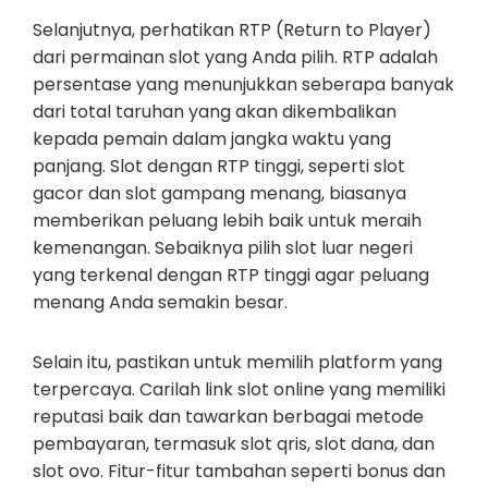
Selanjutnya, perhatikan RTP (Return to Player)
dari permainan slot yang Anda pilih. RTP adalah
persentase yang menunjukkan seberapa banyak
dari total taruhan yang akan dikembalikan
kepada pemain dalam jangka waktu yang
panjang. Slot dengan RTP tinggi, seperti slot
gacor dan slot gampang menang, biasanya
memberikan peluang lebih baik untuk meraih
kemenangan. Sebaiknya pilih slot luar negeri
yang terkenal dengan RTP tinggi agar peluang
menang Anda semakin besar.
Selain itu, pastikan untuk memilih platform yang
terpercaya. Carilah link slot online yang memiliki
reputasi baik dan tawarkan berbagai metode
pembayaran, termasuk slot qris, slot dana, dan
slot ovo. Fitur-fitur tambahan seperti bonus dan