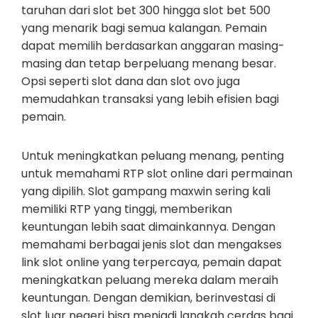
taruhan dari slot bet 300 hingga slot bet 500
yang menarik bagi semua kalangan. Pemain
dapat memilih berdasarkan anggaran masing-
masing dan tetap berpeluang menang besar.
Opsi seperti slot dana dan slot ovo juga
memudahkan transaksi yang lebih efisien bagi
pemain.
Untuk meningkatkan peluang menang, penting
untuk memahami RTP slot online dari permainan
yang dipilih. Slot gampang maxwin sering kali
memiliki RTP yang tinggi, memberikan
keuntungan lebih saat dimainkannya. Dengan
memahami berbagai jenis slot dan mengakses
link slot online yang terpercaya, pemain dapat
meningkatkan peluang mereka dalam meraih
keuntungan. Dengan demikian, berinvestasi di
slot luar negeri bisa menjadi langkah cerdas bagi