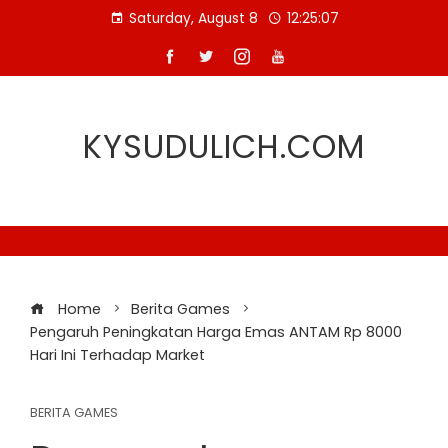
Skip
Saturday, August 8
12:25:07
to
content
KYSUDULICH.COM
Home
Berita Games
Pengaruh Peningkatan Harga Emas ANTAM Rp 8000
Hari Ini Terhadap Market
BERITA GAMES