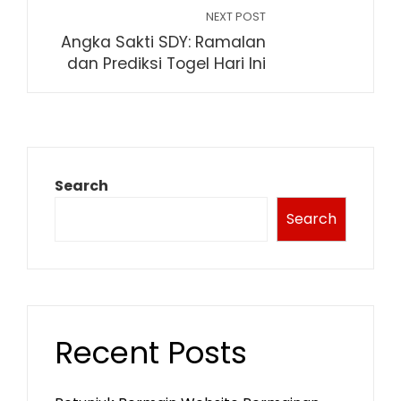
NEXT POST
Angka Sakti SDY: Ramalan
dan Prediksi Togel Hari Ini
Search
Search
Recent Posts