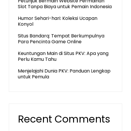
Petunjuk Bermain Website Permainan
Slot Tanpa Biaya untuk Pemain Indonesia
Humor Sehari-hari: Koleksi Ucapan
Konyol
Situs Bandarq: Tempat Berkumpulnya
Para Pencinta Game Online
Keuntungan Main di Situs PKV: Apa yang
Perlu Kamu Tahu
Menjelajahi Dunia PKV: Panduan Lengkap
untuk Pemula
Recent Comments