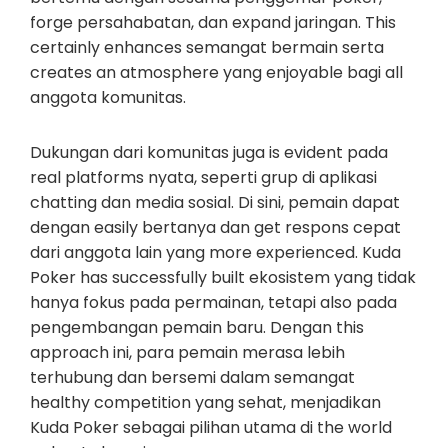
forge persahabatan, dan expand jaringan. This
certainly enhances semangat bermain serta
creates an atmosphere yang enjoyable bagi all
anggota komunitas.
Dukungan dari komunitas juga is evident pada
real platforms nyata, seperti grup di aplikasi
chatting dan media sosial. Di sini, pemain dapat
dengan easily bertanya dan get respons cepat
dari anggota lain yang more experienced. Kuda
Poker has successfully built ekosistem yang tidak
hanya fokus pada permainan, tetapi also pada
pengembangan pemain baru. Dengan this
approach ini, para pemain merasa lebih
terhubung dan bersemi dalam semangat
healthy competition yang sehat, menjadikan
Kuda Poker sebagai pilihan utama di the world