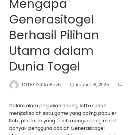
Mengapa
Generasitogel
Berhasil Pilihan
Utama dalam
Dunia Togel
fOT8EJXjf0m8ov5
August 18, 2025
Dalam alam perjudian daring, lotto sudah
menjadi salah satu game yang paling populer.
Satu platform yang telah mengundang minat
banyak pengguna adalah Generasitogel.