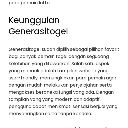
para pemain lotto.
Keunggulan
Generasitogel
Generasitogel sudah dipilih sebagai pilihan favorit
bagi banyak pemain togel dengan segudang
kelebihan yang ditawarkan. Salah satu aspek
yang menarik adalah tampilan website yang
user-friendly, memungkinkan para pemain agar
dengan mudah melakukan penjelajahan serta
mengakses beraneka fungsi yang ada. Dengan
tampilan yang yang modern dan adaptif,
pengguna dapat menikmati sensasi berjudi yang
menyenangkan serta tanpa kendala.