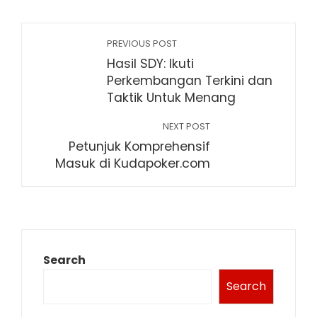
PREVIOUS POST
Hasil SDY: Ikuti
Perkembangan Terkini dan
Taktik Untuk Menang
NEXT POST
Petunjuk Komprehensif
Masuk di Kudapoker.com
Search
Search