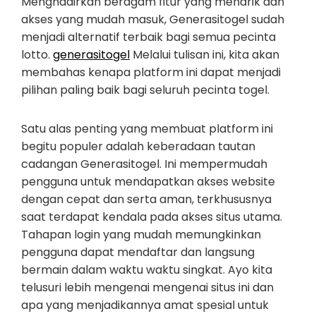
Menghadirkan beragam fitur yang menarik dan
akses yang mudah masuk, Generasitogel sudah
menjadi alternatif terbaik bagi semua pecinta
lotto.
generasitogel
Melalui tulisan ini, kita akan
membahas kenapa platform ini dapat menjadi
pilihan paling baik bagi seluruh pecinta togel.
Satu alas penting yang membuat platform ini
begitu populer adalah keberadaan tautan
cadangan Generasitogel. Ini mempermudah
pengguna untuk mendapatkan akses website
dengan cepat dan serta aman, terkhususnya
saat terdapat kendala pada akses situs utama.
Tahapan login yang mudah memungkinkan
pengguna dapat mendaftar dan langsung
bermain dalam waktu waktu singkat. Ayo kita
telusuri lebih mengenai mengenai situs ini dan
apa yang menjadikannya amat spesial untuk