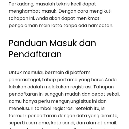
Terkadang, masalah teknis kecil dapat
menghambat masuk. Dengan cara mengikuti
tahapan ini, Anda akan dapat menikmati
pengalaman main lotto tanpa ada hambatan.
Panduan Masuk dan
Pendaftaran
Untuk memulai, bermain di platform
generasitogel, tahap pertama yang harus Anda
lakukan adalah melakukan registrasi. Tahapan
pendaftaran ini sungguh mudah dan cepat sekali.
Kamu hanya perlu mengunjungi situs ini dan
menelusuri tombol registrasi. Setelah itu, isi
formulir pendaftaran dengan data yang diminta,
seperti username, kata sandi, dan alamat email.