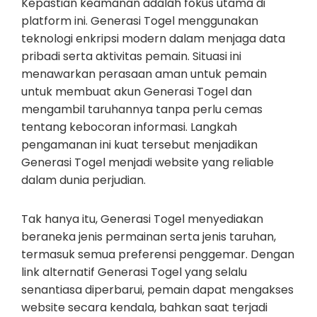
Kepastian keamanan adalah fokus utama di
platform ini. Generasi Togel menggunakan
teknologi enkripsi modern dalam menjaga data
pribadi serta aktivitas pemain. Situasi ini
menawarkan perasaan aman untuk pemain
untuk membuat akun Generasi Togel dan
mengambil taruhannya tanpa perlu cemas
tentang kebocoran informasi. Langkah
pengamanan ini kuat tersebut menjadikan
Generasi Togel menjadi website yang reliable
dalam dunia perjudian.
Tak hanya itu, Generasi Togel menyediakan
beraneka jenis permainan serta jenis taruhan,
termasuk semua preferensi penggemar. Dengan
link alternatif Generasi Togel yang selalu
senantiasa diperbarui, pemain dapat mengakses
website secara kendala, bahkan saat terjadi