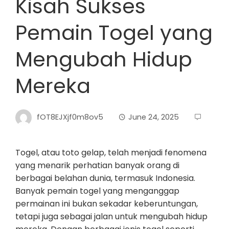
Kisah Sukses
Pemain Togel yang
Mengubah Hidup
Mereka
fOT8EJXjf0m8ov5
June 24, 2025
Togel, atau toto gelap, telah menjadi fenomena
yang menarik perhatian banyak orang di
berbagai belahan dunia, termasuk Indonesia.
Banyak pemain togel yang menganggap
permainan ini bukan sekadar keberuntungan,
tetapi juga sebagai jalan untuk mengubah hidup