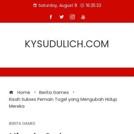
Skip
Saturday, August 8
16:25:33
to
content
KYSUDULICH.COM
Home
Berita Games
Kisah Sukses Pemain Togel yang Mengubah Hidup
Mereka
BERITA GAMES