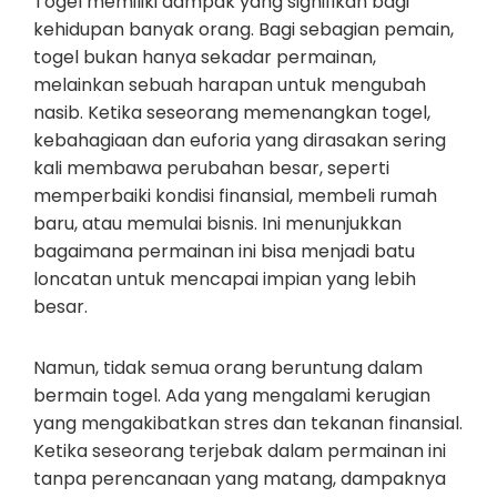
Togel memiliki dampak yang signifikan bagi
kehidupan banyak orang. Bagi sebagian pemain,
togel bukan hanya sekadar permainan,
melainkan sebuah harapan untuk mengubah
nasib. Ketika seseorang memenangkan togel,
kebahagiaan dan euforia yang dirasakan sering
kali membawa perubahan besar, seperti
memperbaiki kondisi finansial, membeli rumah
baru, atau memulai bisnis. Ini menunjukkan
bagaimana permainan ini bisa menjadi batu
loncatan untuk mencapai impian yang lebih
besar.
Namun, tidak semua orang beruntung dalam
bermain togel. Ada yang mengalami kerugian
yang mengakibatkan stres dan tekanan finansial.
Ketika seseorang terjebak dalam permainan ini
tanpa perencanaan yang matang, dampaknya