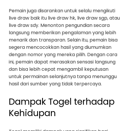
Pemain juga disarankan untuk selalu mengikuti
live draw baik itu live draw hk, live draw sgp, atau
live draw sdy. Menonton pengundian secara
langsung memberikan pengalaman yang lebih
menarik dan transparan. Selain itu, pemain bisa
segera mencocokkan hasil yang diumumkan
dengan nomor yang mereka pilih. Dengan cara
ini, pemain dapat merasakan sensasi langsung
dan bisa lebih cepat mengambil keputusan
untuk permainan selanjutnya tanpa menunggu
hasil dari sumber yang tidak terpercaya.
Dampak Togel terhadap
Kehidupan