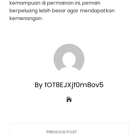
kemampuan di permainan ini, pemain
berpeluang lebih besar agar mendapatkan
kemenangan.
By fOT8EJXjf0m8ov5
PREVIOUS POST