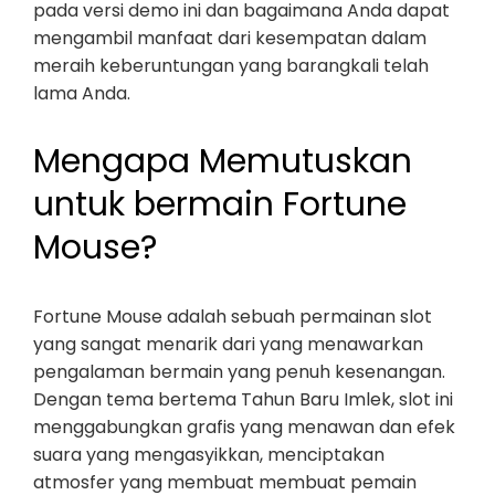
pada versi demo ini dan bagaimana Anda dapat
mengambil manfaat dari kesempatan dalam
meraih keberuntungan yang barangkali telah
lama Anda.
Mengapa Memutuskan
untuk bermain Fortune
Mouse?
Fortune Mouse adalah sebuah permainan slot
yang sangat menarik dari yang menawarkan
pengalaman bermain yang penuh kesenangan.
Dengan tema bertema Tahun Baru Imlek, slot ini
menggabungkan grafis yang menawan dan efek
suara yang mengasyikkan, menciptakan
atmosfer yang membuat membuat pemain