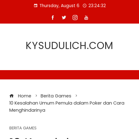
Skip
Thursday, August 6
23:24:33
to
content
KYSUDULICH.COM
Home
Berita Games
10 Kesalahan Umum Pemula dalam Poker dan Cara
Menghindarinya
BERITA GAMES