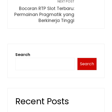
NEXT POST
Bocoran RTP Slot Terbaru:
Permainan Pragmatik yang
Berkinerja Tinggi
Search
Search
Recent Posts