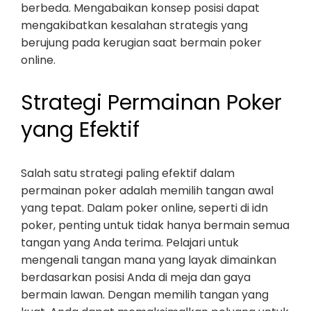
berbeda. Mengabaikan konsep posisi dapat
mengakibatkan kesalahan strategis yang
berujung pada kerugian saat bermain poker
online.
Strategi Permainan Poker
yang Efektif
Salah satu strategi paling efektif dalam
permainan poker adalah memilih tangan awal
yang tepat. Dalam poker online, seperti di idn
poker, penting untuk tidak hanya bermain semua
tangan yang Anda terima. Pelajari untuk
mengenali tangan mana yang layak dimainkan
berdasarkan posisi Anda di meja dan gaya
bermain lawan. Dengan memilih tangan yang